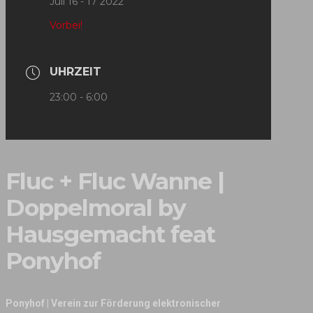
Juli 16 - 17 2022
Vorbei!
UHRZEIT
23:00 - 6:00
Fluc + Fluc Wanne |
Doppelmoral by
Hausgemacht feat
Ponyhof
Ponyhof | Verein zur Förderung elektronischer