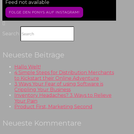
Feed not available
FOLGE DEN PONYS AUF INSTAGRAM!
Search
Neueste Beiträge
Hallo Welt!
4 Simple Steps for Distribution Merchants
to Kickstart their Online Adventure
3 Ways Your Fear of using Software is
Crippling Your Business
Inventory Headaches? 3 Ways to Relieve
Your Pain
Product First, Marketing Second
Neueste Kommentare