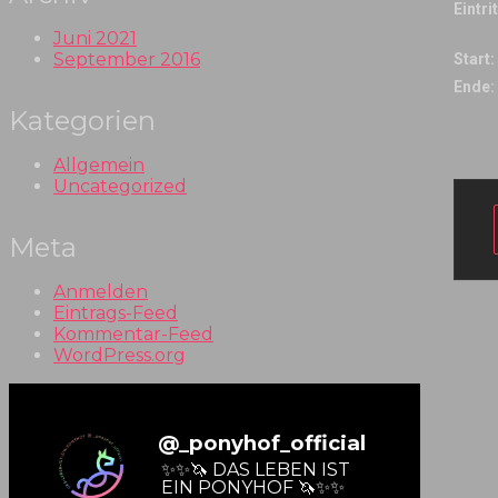
Eintrit
Juni 2021
September 2016
Start:
Ende:
Kategorien
Allgemein
Uncategorized
Meta
Anmelden
Eintrags-Feed
Kommentar-Feed
WordPress.org
@
_ponyhof_official
✨✨🦄 DAS LEBEN IST
EIN PONYHOF 🦄✨✨