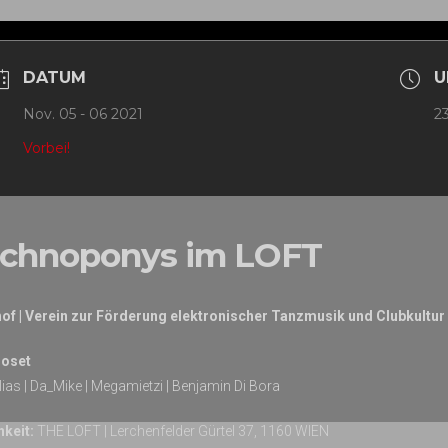
Navigation
DATUM
U
Nov. 05 - 06 2021
23
Vorbei!
chnoponys im LOFT
of | Verein zur Förderung elektronischer Tanzmusik und Clubkultur
oset
lias | Da_Mike | Megamietzi | Benjamin Di Bora
hkeit:
THE LOFT | Lerchenfelder Gürtel 37, 1160 WIEN