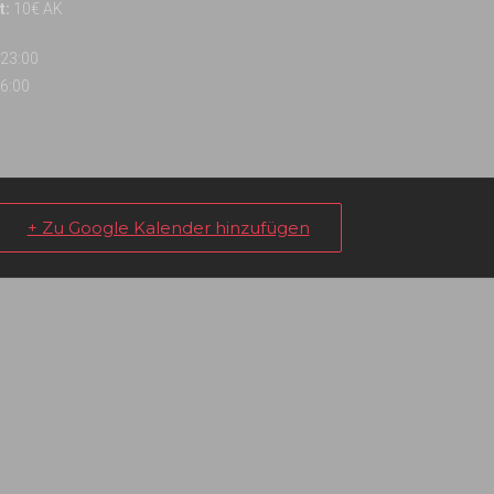
t:
10€ AK
23:00
6:00
+ Zu Google Kalender hinzufügen