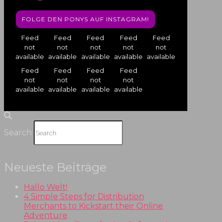
FOLGE DEN PONYS AUF INSTAGRAM!
Feed
Feed
Feed
Feed
Feed
not
not
not
not
not
available
available
available
available
available
Feed
Feed
Feed
Feed
not
not
not
not
available
available
available
available
Search
Neueste Beiträge
Hallo Welt!
4 Simple Steps for Distribution
Merchants to Kickstart their Online
Adventure