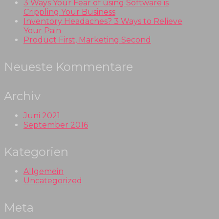
3 Ways Your Fear of using Software is
Crippling Your Business
Inventory Headaches? 3 Ways to Relieve
Your Pain
Product First, Marketing Second
Neueste Kommentare
Archiv
Juni 2021
September 2016
Kategorien
Allgemein
Uncategorized
Meta