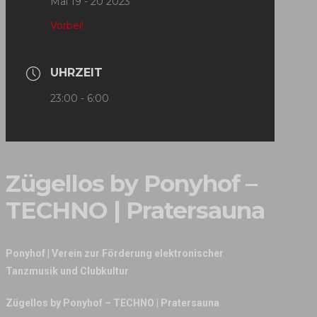
Mai 19 - 20 2023
Vorbei!
UHRZEIT
23:00 - 6:00
Zügellos by Ponyhof –
TECHNO | Pratersauna
Ponyhof | Verein zur Förderung elektronischer
Tanzmusik und Clubkultur
Zügellos by Ponyhof – TECHNO | Pratersauna