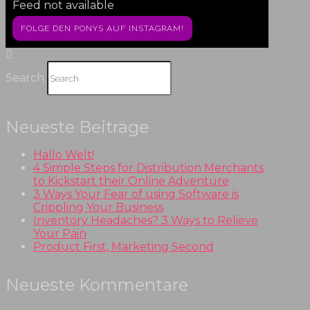
Feed not available
FOLGE DEN PONYS AUF INSTAGRAM!
Search
Neueste Beiträge
Hallo Welt!
4 Simple Steps for Distribution Merchants
to Kickstart their Online Adventure
3 Ways Your Fear of using Software is
Crippling Your Business
Inventory Headaches? 3 Ways to Relieve
Your Pain
Product First, Marketing Second
Neueste Kommentare