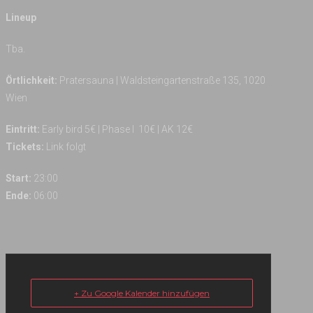
Lineup
Tba.
Örtlichkeit:
Pratersauna | Waldsteingartenstraße 135, 1020
Wien
Eintritt:
Early bird 5€ | Phase I 10€ | AK 12€
Tickets:
Link folgt
Start:
23:00
Ende:
06:00
+ Zu Google Kalender hinzufügen